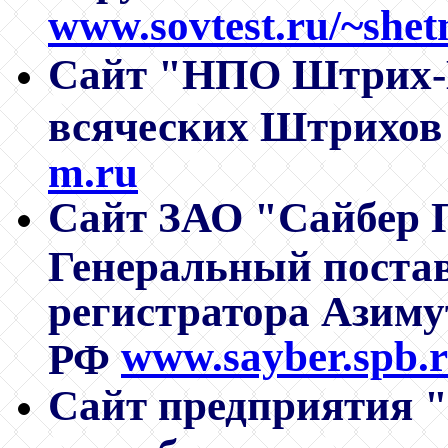
www.sovtest.ru/~she
Сайт "НПО Штрих-М
всяческих Штрихов
m.ru
Сайт
ЗАО "Сайбер П
Генеральный поста
регистратора Азиму
www.sayber.spb.
РФ
Сайт предприятия "