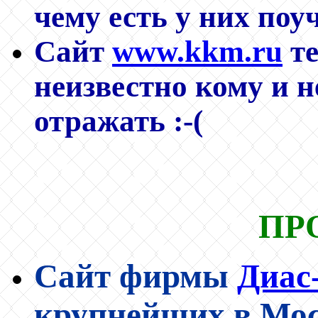
чему есть у них по
Сайт
www.kkm.ru
те
неизвестно кому и 
отражать :-(
ПР
Сайт фирмы
Диас
крупнейших в Мос