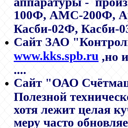
аппаратуры - прои
100Ф, АМС-200Ф, А
Касби-02Ф, Касби-0
Сайт ЗАО "Контрол
www.kks.spb.ru
,но 
....
Сайт "ОАО Счётмаш
Полезной техническ
хотя лежит целая ку
меру часто обнов