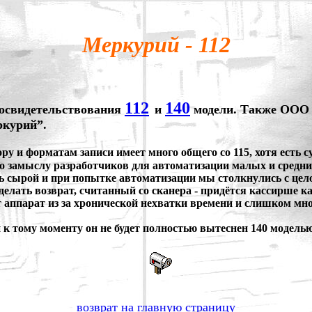
Меркурий - 112
112
140
освидетельствования
и
модели. Также ООО 
ркурий”.
 и форматам записи имеет много общего со 115, хотя есть су
 по замыслу разработчиков для автоматизации малых и средн
ь сырой и при попытке автоматизации мы столкнулись с цело
лать возврат, считанный со сканера - придётся кассирше кажды
 аппарат из за хронической нехватки времени и слишком мног
 к тому моменту он не будет полностью вытеснен 140 моделью
возврат на главную страницу