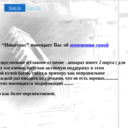
Sign In
Sign-Up
“Инкотекс” извещает Вас об
изменении своей
щественное и главное отличие - аппарат имеет 2 порта ( для
их магазинов, получая активную поддержку в этом
й кучей багов, таких к примеру как неправильное
й раз вводить код руками, что не есть хорошо............
их имеющихся модификаций ........
 как более перспективной.