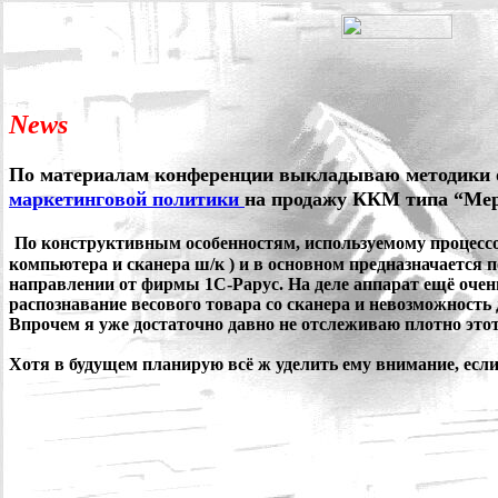
News
По материалам конференции выкладываю методики 
маркетинговой политики
на продажу ККМ типа “Ме
По конструктивным особенностям, используемому процессору
компьютера и сканера ш/к ) и в основном предназначается
направлении от фирмы 1С-Рарус. На деле аппарат ещё очен
распознавание весового товара со сканера и невозможность де
Впрочем я уже достаточно давно не отслеживаю плотно этот
Хотя в будущем планирую всё ж уделить ему внимание, если